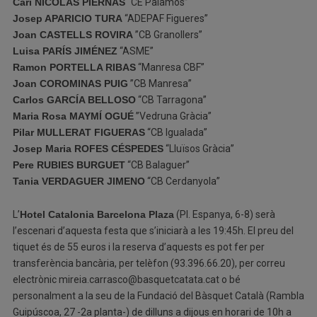
Cari NICOLÀS PIERNAS
“CE Palamós”
Josep APARICIO TURA
“ADEPAF Figueres”
Joan CASTELLS ROVIRA
”CB Granollers”
Luisa PARÍS JIMÉNEZ
“ASME”
Ramon PORTELLA RIBAS
“Manresa CBF”
Joan COROMINAS PUIG
”CB Manresa”
Carlos GARCÍA BELLOSO
“CB Tarragona”
Maria Rosa MAYMÍ OGUÉ
”Vedruna Gràcia”
Pilar MULLERAT FIGUERAS
“CB Igualada”
Josep Maria ROFES CÉSPEDES
“Lluïsos Gràcia”
Pere RUBIES BURGUET
“CB Balaguer”
Tania VERDAGUER JIMENO
“CB Cerdanyola”
L’
Hotel Catalonia Barcelona Plaza
(Pl. Espanya, 6-8) serà
l’escenari d’aquesta festa que s’iniciarà a les 19:45h. El preu del
tiquet és de 55 euros i la reserva d’aquests es pot fer per
transferència bancària, per telèfon (93.396.66.20), per correu
electrònic mireia.carrasco@basquetcatata.cat o bé
personalment a la seu de la Fundació del Bàsquet Català (Rambla
Guipúscoa, 27 -2a planta-) de dilluns a dijous en horari de 10h a