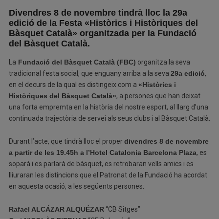
Divendres 8 de novembre tindrà lloc la 29a
edició de la Festa «Històrics i Històriques del
Bàsquet Català» organitzada per la Fundació
del Bàsquet Català.
La
Fundació del Bàsquet Català (FBC)
organitza la seva
tradicional festa social, que enguany arriba a la seva
29a edició
,
en el decurs de la qual es distingeix com a
«Històrics i
Històriques del Bàsquet Català»
, a persones que han deixat
una forta empremta en la història del nostre esport, al llarg d’una
continuada trajectòria de servei als seus clubs i al Bàsquet Català.
Durant l’acte, que tindrà lloc el proper
divendres 8
de novembre
a partir de les 19.45h a l’Hotel Catalonia Barcelona Plaza
, es
soparà i es parlarà de bàsquet, es retrobaran vells amics i es
lliuraran les distincions que el Patronat de la Fundació ha acordat
en aquesta ocasió, a les següents persones:
Rafael ALCÁZAR ALQUÉZAR
“CB Sitges”