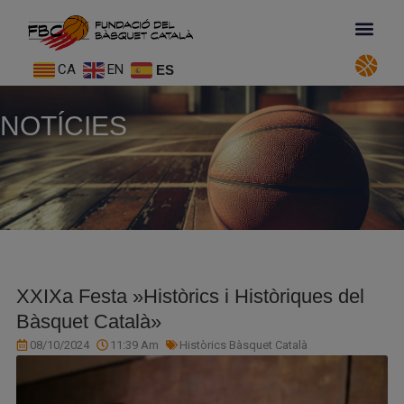
CA
EN
ES
NOTÍCIES
XXIXa Festa »Històrics i Històriques del
Bàsquet Català»
08/10/2024
11:39 Am
Històrics Bàsquet Català