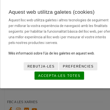
esportistes federats per la temporada 2026-2027
06/07/2026
Aquest web utilitza galetes (cookies)
Aquest lloc web utilitza galetes i altres tecnologies de seguiment
per millorar la vostra experiència de navegació amb les finalitats
següents: per habilitar la funcionalitat bàsica del lloc web, per ofer
una millor experiència al lloc web i per mesurar el vostre interès
pels nostres productes i serveis.
Més informació sobre l'ús de les galetes en aquest web.
REBUTJA-LES
PREFERÈNCIES
Passades que connecten persones al Centre
ACCEPTA-LES TOTES
Penitenciari Mas d’Enric
14/05/2026
FBC A LES XARXES