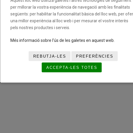
Aquest lloc web utilitza galetes i altres tecnologies de seguiment
Cookies
per millorar la vostra experiència de navegació amb les finalitats
següents: per habilitar la funcionalitat bàsica del lloc web, per ofer
una millor experiència al lloc web i per mesurar el vostre interès
Fundació del Bàsquet Català. Tots els drets reservats ©
pels nostres productes i serveis.
Més informació sobre l'ús de les galetes en aquest web.
REBUTJA-LES
PREFERÈNCIES
ACCEPTA-LES TOTES