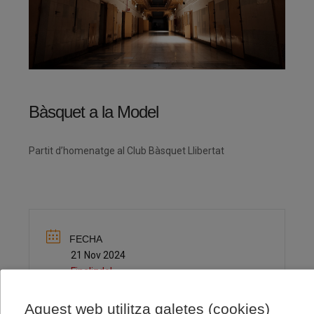
Bàsquet a la Model
Partit d’homenatge al Club Bàsquet Llibertat
FECHA
21 Nov 2024
Finalizdo!
Aquest web utilitza galetes (cookies)