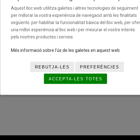
HORA
Aquest lloc web utilitza galetes i altres tecnologies de seguiment
Evento de todo el día
per millorar la vostra experiència de navegació amb les finalitats
següents: per habilitar la funcionalitat bàsica del lloc web, per ofer
una millor experiència al lloc web i per mesurar el vostre interès
pels nostres productes i serveis.
COMPARTIR ESTE EVENTO
Més informació sobre l'ús de les galetes en aquest web.
REBUTJA-LES
PREFERÈNCIES
ACCEPTA-LES TOTES