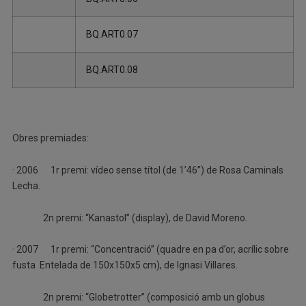
BQ.ART0.07
BQ.ART0.08
Obres premiades:
· 2006 1r premi: vídeo sense títol (de 1’46”) de Rosa Caminals
Lecha.
2n premi: “Kanastol” (display), de David Moreno.
· 2007 1r premi: “Concentració” (quadre en pa d’or, acrílic sobre
fusta Entelada de 150x150x5 cm), de Ignasi Villares.
2n premi: “Globetrotter” (composició amb un globus