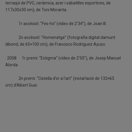
terraqüi de PVC, ceràmica, acer i sabatilles esportives, de
117x30x30 cm), de Toni Moranta.
1r accèssit: “Fes-ho” (vídeo de 2’34”), de Joan Ill.
2n accèssit: “Homenatge” (fotografia digital damunt
dibond, de 65×100 cm), de Francisco Rodríguez Ayuso.
· 2008 1r premi: “Estigma” (vídeo de 2’50”), de Josep Manuel
Alorda.
2n premi: “Cistella d’or a l’art” (instal·lació de 132×65
cm) d’Albert Gusi.