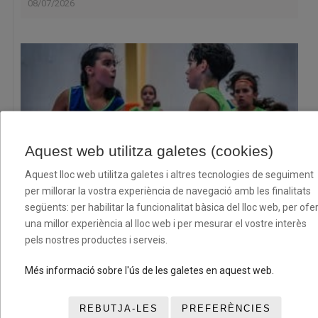
08/07/2026
Aquest web utilitza galetes (cookies)
Aquest lloc web utilitza galetes i altres tecnologies de seguiment
per millorar la vostra experiència de navegació amb les finalitats
Convocatòria per a la concessió d’ajuts econòmics a
següents: per habilitar la funcionalitat bàsica del lloc web, per ofer
esportistes federats per la temporada 2026-2027
una millor experiència al lloc web i per mesurar el vostre interès
06/07/2026
pels nostres productes i serveis.
Més informació sobre l'ús de les galetes en aquest web.
REBUTJA-LES
PREFERÈNCIES