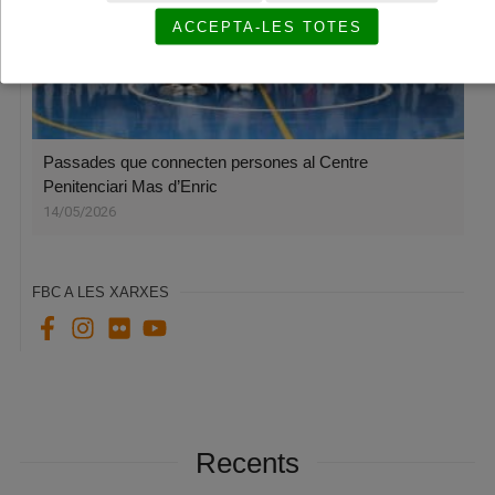
ACCEPTA-LES TOTES
Passades que connecten persones al Centre
Penitenciari Mas d’Enric
14/05/2026
FBC A LES XARXES
Recents