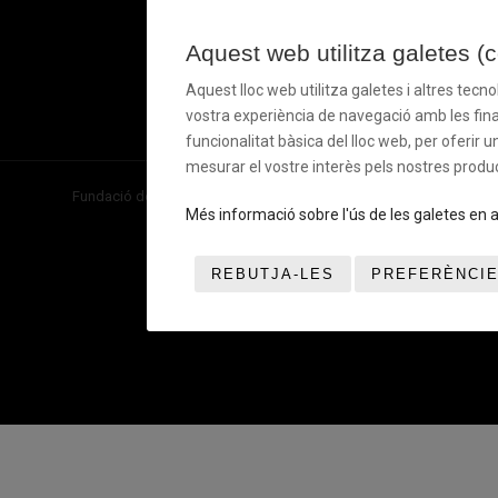
NOSALTR
Daurada
de
TRUCA’N
Privadesa
Ball&Roll
933 966
Principal
Xarxes
Aquest web utilitza galetes (
Socials
620
Casals i
Campus
Política
Aquest lloc web utilitza galetes i altres tecn
de
vostra experiència de navegació amb les final
Cookies
funcionalitat bàsica del lloc web, per oferir u
mesurar el vostre interès pels nostres produc
Fundació del Bàsquet Català. Tots els drets reservats ©
Més informació sobre l'ús de les galetes en 
REBUTJA-LES
PREFERÈNCI