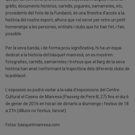
gràfic, documents històrics, cartells, joguines, samarretes, etc,
procedents del fons de la Fundació, és una finestra d’accés a la
història del nostre esport, alhora que vol servir per retre un petit
homenatge a les persones, entitats i clubs que ho han fet, i fan,
possible.
Per la seva banda, i de forma prou significativa, hi ha un espai
dedicat a la història del bàsquet manresà, on es mostren
fotografies, cartells, samarretes i trofeus que al llarg de la seva
història han anat conformant la trajectòria dels diferents clubs de
la població.
L'exposició es podrà visitar a la sala d'exposicions del Centre
Cultural el Casino de Manresa (Passeig de Pere III, 27) fins el dia 6
de gener de 2016 en horari de dimarts a diumenge i festius de 18
a 21h (dilluns no festius, tancat).
Fotos: basquetmanresa.com