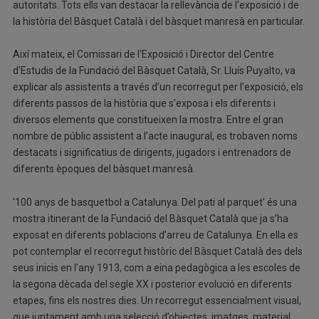
autoritats. Tots ells van destacar la rellevància de l’exposició i de
la història del Bàsquet Català i del bàsquet manresà en particular.
Així mateix, el Comissari de l'Exposició i Director del Centre
d'Estudis de la Fundació del Bàsquet Català, Sr. Lluís Puyalto, va
explicar als assistents a través d’un recorregut per l’exposició, els
diferents passos de la història que s’exposa i els diferents i
diversos elements que constitueixen la mostra. Entre el gran
nombre de públic assistent a l’acte inaugural, es trobaven noms
destacats i significatius de dirigents, jugadors i entrenadors de
diferents èpoques del bàsquet manresà.
'100 anys de basquetbol a Catalunya. Del pati al parquet' és una
mostra itinerant de la Fundació del Bàsquet Català que ja s’ha
exposat en diferents poblacions d’arreu de Catalunya. En ella es
pot contemplar el recorregut històric del Bàsquet Català des dels
seus inicis en l’any 1913, com a eina pedagògica a les escoles de
la segona dècada del segle XX i posterior evolució en diferents
etapes, fins els nostres dies. Un recorregut essencialment visual,
que juntament amb una selecció d’objectes, imatges, material